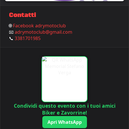
Contatti
🌐
Facebook adrymotoclub
📧
adrymotoclub@gmail.com
📞
3381701985
Condividi questo evento con i tuoi amici
Biker e Zavorrine!
Apri WhatsApp