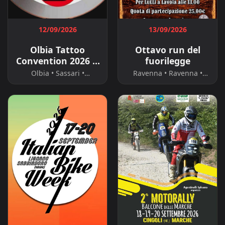
12/09/2026
13/09/2026
Olbia Tattoo
Ottavo run del
Convention 2026 &
fuorilegge
5 Motoraduno
Olbia • Sassari •
Ravenna • Ravenna •
Blues Brothers
Sardegna
Emilia-Romagna
Bikers