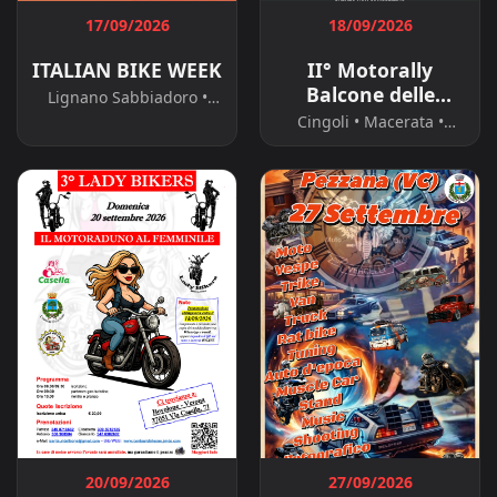
17/09/2026
18/09/2026
ITALIAN BIKE WEEK
II° Motorally
Balcone delle
Lignano Sabbiadoro •
Marche Cingoli
Udine • Friuli-Venezia
Cingoli • Macerata •
Giulia
Marche
20/09/2026
27/09/2026