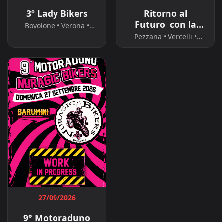
3º Lady Bikers
Ritorno al
Futuro con la
Bovolone • Verona •
Festa dei Motori III
Veneto
Pezzana • Vercelli •
^EDITION:
Piemonte
27/09/2026
9° Motoraduno