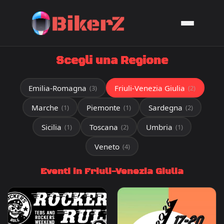
Scegli una Regione
Emilia-Romagna
Friuli-Venezia Giulia
(3)
(2)
Marche
Piemonte
Sardegna
(1)
(1)
(2)
Sicilia
Toscana
Umbria
(1)
(2)
(1)
Veneto
(4)
Eventi in Friuli-Venezia Giulia