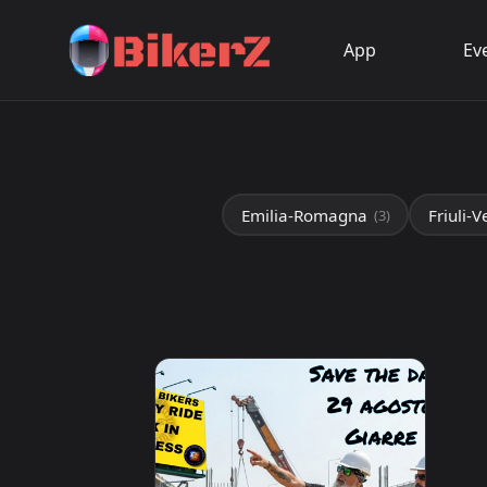
App
Ev
Emilia-Romagna
Friuli-V
(3)