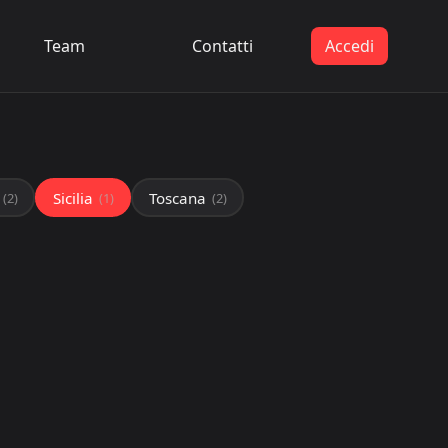
Team
Contatti
Accedi
Sicilia
Toscana
(2)
(1)
(2)