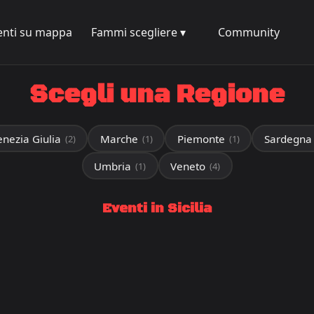
enti su mappa
Fammi scegliere ▾
Community
Scegli una Regione
enezia Giulia
Marche
Piemonte
Sardegna
(2)
(1)
(1)
Umbria
Veneto
(1)
(4)
Eventi in Sicilia