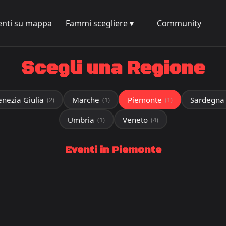
enti su mappa
Fammi scegliere ▾
Community
Scegli una Regione
enezia Giulia
Marche
Piemonte
Sardegna
(2)
(1)
(1)
Umbria
Veneto
(1)
(4)
Eventi in Piemonte